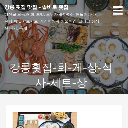
Skip
강릉 횟집 맛집 - 솔바로 횟집
to
해산물 모듬과 회, 초밥, 모두가 좋아하는 해물찜과 매
content
운탕, 해물샤브샤브, 가리비찜과 해물튀김, 그리고 싱싱
한 대게, 홍게
강릉횟집-회-게-상-식
사-세트-상